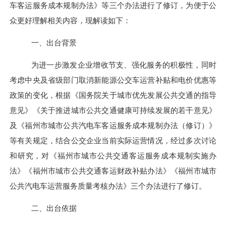
车客运服务成本规制办法
》
等三个办法
进行了修订，为便于公
众更好理解相关内容，现解读如下：
一、出台背景
为进一步
激发企业增收节支、强化服务的积极性，同时
考虑中央及省级部门取消新能源公交车运营补贴和电价
优惠
等
政策的
变化，
根据《
国务院关于城市优先发展公共交通的指导
意见
》《关于推进城市公共交通健康可持续发展的若干意见》
及《福州市城市公共汽电车客运服务成本规制办法（修订）》
等有关规定，结合公交企业当前实际运营情况，经过多次讨论
和
研究
，
对《
福州市城市公共
交通
客运服务成本规制实施办
法》《福州市城市公共
交通客运
财政补贴办法》《福州市城市
公共
汽电车
运营服务质量考核办法》
三个办法
进行了修订
。
二、出台依据