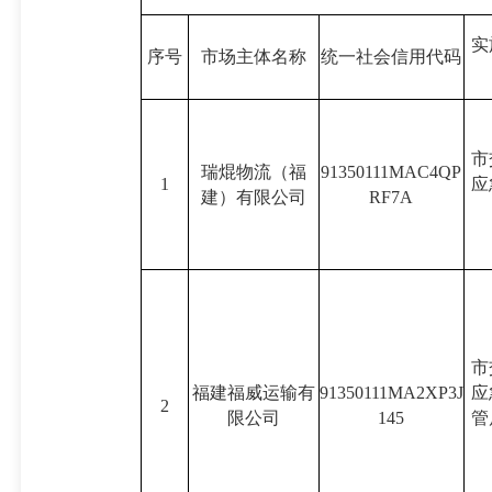
实
序号
市场主体名称
统一社会信用代码
市
瑞焜物流（福
91350111MAC4QP
1
应
建）有限公司
RF7A
市
福建福威运输有
91350111MA2XP3J
应
2
限公司
145
管