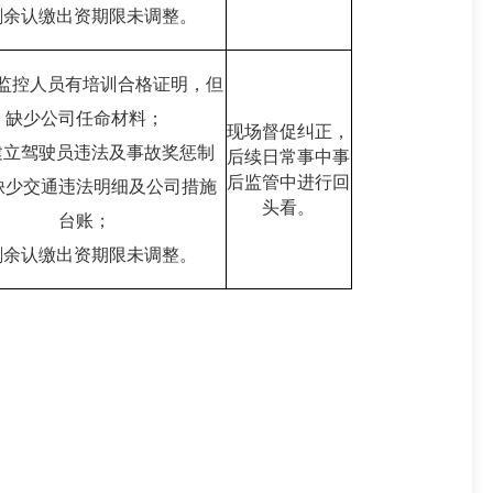
.剩余认缴出资期限未调整。
态监控人员有培训合格证明，但
缺少公司任命材料；
现场督促纠正，
未建立驾驶员违法及事故奖惩制
后续日常事中事
后监管中进行回
缺少交通违法明细及公司措施
头看。
台账；
.剩余认缴出资期限未调整。