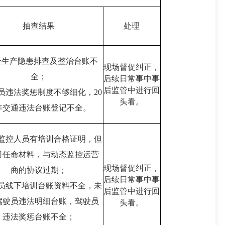
抽查结果
处理
安全生产隐患排查及整治台账不
现场督促纠正，
全；
后续日常事中事
后监管中进行回
驶员违法奖惩制度不够细化，20
头看。
5年交通违法台账登记不全。
态监控人员有培训合格证明，但
司任命材料，与动态监控运营
现场督促纠正，
商的协议过期；
后续日常事中事
驶员线下培训台账资料不全，未
后监管中进行回
驾驶员违法明细台账，驾驶员
头看。
违法奖惩台账不全；