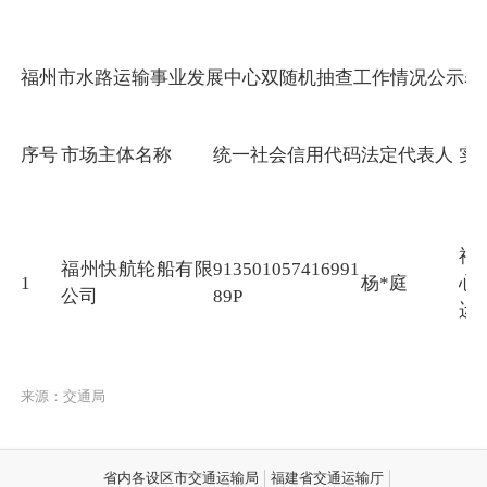
福州市水路运输事业发展中心双随机抽查工作情况公示表
序号
市场主体名称
统一社会信用代码
法定代表人
实
福
福州快航轮船有限
913501057416991
1
杨*庭
心
公司
89P
运
来源：交通局
省内各设区市交通运输局
福建省交通运输厅