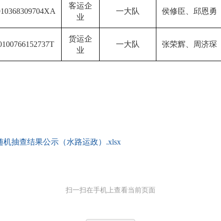
客运企
010368309704XA
一大队
侯修臣、邱恩勇
业
货运企
0100766152737T
一大队
张荣辉、周济琛
业
机抽查结果公示（水路运政）.xlsx
扫一扫在手机上查看当前页面