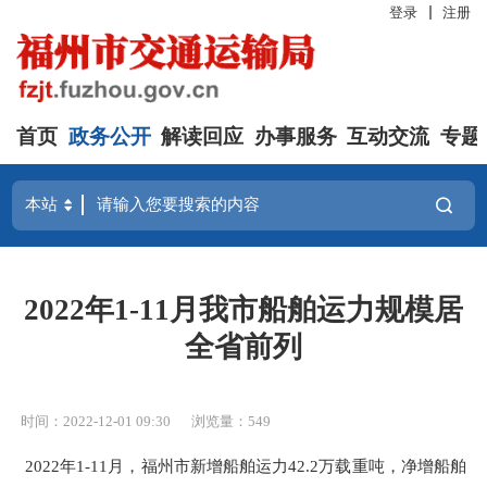
登录
注册
首页
政务公开
解读回应
办事服务
互动交流
专题
2022年1-11月我市船舶运力规模居
全省前列
时间：2022-12-01 09:30
浏览量：549
2022年
1-
11
月，
福州市
新增
船舶
运力
42.2
万载重吨
，
净增
船舶