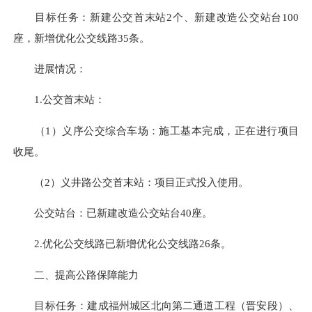
目标任务：
新建公交
首末站2个
、
新建改造公交站台100
座，
新增优化公交线路3
5
条。
进展情况：
1.
公交首末站：
（1）义序公交综合车场：
施工基本完成
，
正在进行项目
收尾
。
（2）义井路公交首末站：
项目正式投入使用
。
公交站台：已新建改造公交站台40座。
2.
优化公交线路
已新增
优化公交线路
26
条
。
二、
提高公路保障能力
目标任务：
建成福州城区北向第二通道工程（晋安段）、