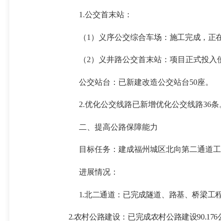
1.
公交首末站：
（1）义序公交综合车场：
施工完成
，
正
（2）义井路公交首末站：
项目正式投入
公交站台：已新建改造公交站台50座。
2.
优化公交线路
已新增
优化公交线路
36
条
二、
提高公路保障能力
目标任务：
建成福州城区北向第二通道工
进展情况：
1
.北二通道：已完成隧道、路基、桥梁工
2
.农村公路建设：已完成农村公路建设
90.1