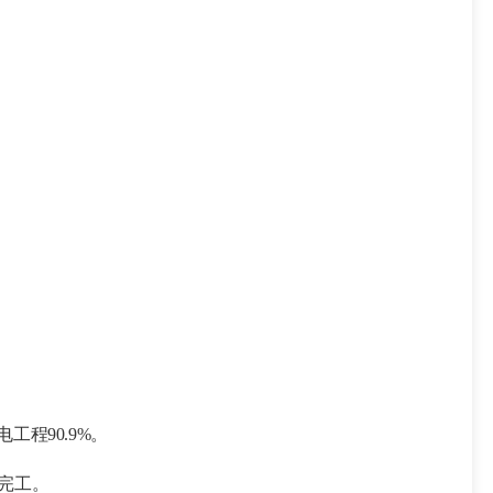
电工程90.9%
。
完工。