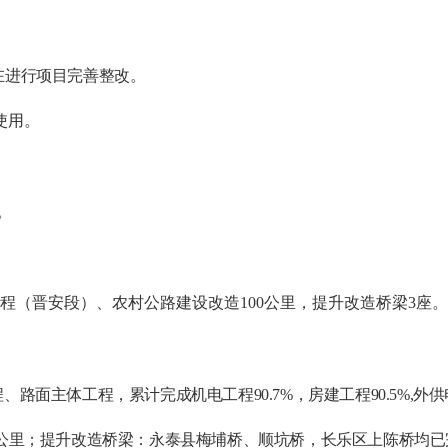
在进行项目完善整改
。
使用
。
。
程（晋安段）、农村公路建设改造
100公里，提升改造桥梁3座
。
程
、
路面主体工程，累计完成机电工程
90.7
%，房建工程
90.5
%
,外供
76公里；
提升改造桥梁：永泰县梅埔桥、顺坑桥，长乐区上陈桥均已