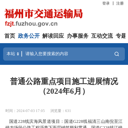
登录
注册
首页
政务公开
解读回应
办事服务
互动交流
专题
普通公路重点项目施工进展情况
（2024年6月）
时间：2024-07-03 17:05
浏览量：631
国道228线滨海风景道项目：国道G228线福清三山南倪至江
镜农场段公路工程沥青下面层铺筑顺利贯通，国道G228线江镜