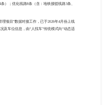
4条
）；优化线路
8
条（
含
：地铁接驳
线路
3条
、
管理项目”数据对接工作，
已
于
2026
年
4
月份
上线
情况及车位信息，由
“人找车”传统模式向“动态适