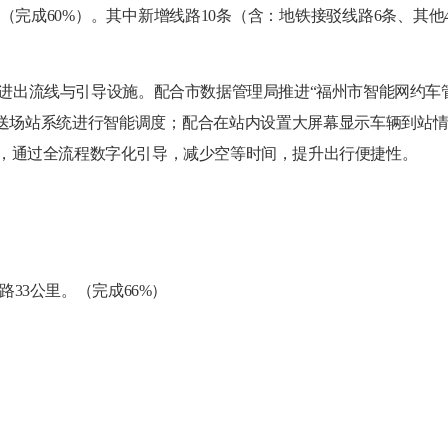
（完成
60%）
。其中新增线路
10
条（
含
：地铁接驳
线路
6条
、
其他
进出流线与引导设施。配合市数据管理局推进
“福州市智能网约车
送场站系统
进行智能调度；配合在站内设置大屏幕显示车辆到站
”，通过全流程数字化引导，减少空等时间，提升出行便捷性。
路
33
公里
。
（
完成
66
%）