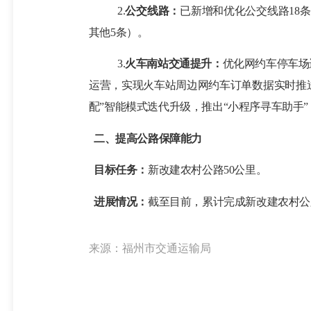
2.
公交线路：
已新增和优化公交线路
1
8
条
其他
5条
）。
3.
火车南站交通提升：
优化网约车停车场
运营，实现火车站周边网约车订单数据实时推
配”智能模式迭代升级，推出“小程序寻车助手
二、提高公路保障能力
目标任务：
新改建农村公路
50公里。
进展情况：
截至目前，累计完成新改建农村公
来源：福州市交通运输局