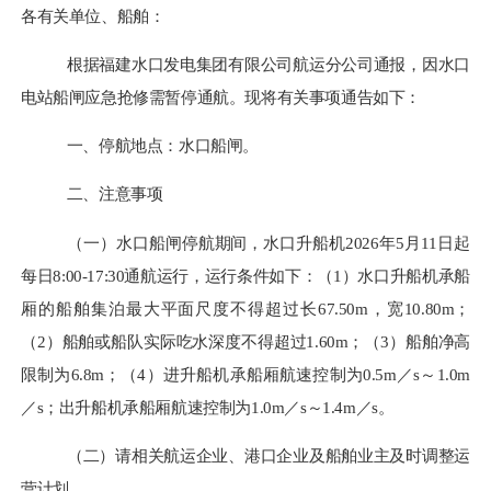
各有关单位、船舶
：
根据福建水口发电集团有限公司航运分公司通报，因
水口
电站船闸应急抢修
需
暂停通航
。现将有关事项通告如下：
一、停航地点：
水口船闸。
二、注意事项
（一）水口船闸停航期间，
水口升船机2026年5月11日起
每日8:00-17:30通航运行
，运行条件如下：
（1）水口升船机
承
船
厢的船舶集泊最大平面尺度不得超过长67.50m，宽10.80m；
（2）船舶或船队
实际
吃水深度不得超过1.60m；（3）
船舶净高
限制为
6.8m；
（
4
）进升船机承船厢航速控制为0.5m／s～1.0m
／s；出升船机承船厢航速控制为1.0m／s～1.4m／s。
（二）请相关航运企业、港口企业及船舶业主及时调整运
营计划。