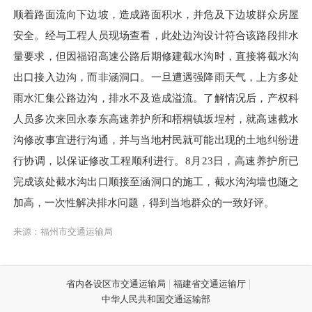
顺着路面流向下边坡，造成路面积水，并危及下边坡群众房屋
安全。
经与工程人员现场查看，此处边沟设计符合该路段排水
量要求，但因福诏高速公路后期修建截水沟时，直接将截水沟
出口接入边沟，而非涵洞口。一旦遭遇强降雨天气，上方多处
雨水汇集公路边沟，排水不及造成溢流。
了解情况后，产权科
人员多次来回永泰东高速养护所和梧桐镇坂埕村，就高速截水
沟修改事宜进行沟通，并与当地村民就可能出现的土地纠纷进
行协调，以保证修改工程顺利进行。
8月23日，高速养护所已
完成该处截水沟出口顺接至涵洞口的施工，截水沟沟墙也随之
加高，一次性解决排水问题，得到当地群众的一致好评。
来源：福州市交通运输局
省内各设区市交通运输局
福建省交通运输厅
中华人民共和国交通运输部