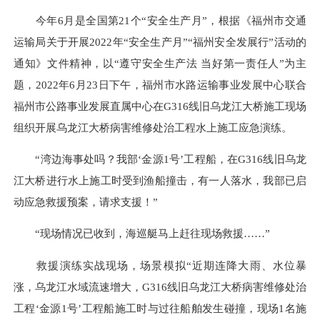
今年6月是全国第21个“安全生产月”，根据
《
福州市交通
运输局关于开展2022年“安全生产月”“福州安全发展行”活动的
通知
》文件精神
，
以
“遵守安全生产法 当好第一责任人”
为
主
题，2022年6月2
3
日下午，福州市水路运输事业发展中心联合
福州市公路事业发展直属中心在G316线旧乌龙江大桥施工现场
组织开展乌龙江大桥病害维修处治工程水上施工应急演练。
“湾边海事处吗？我
部
‘
金源1号
’
工程船
，
在G316线旧乌龙
江大桥进行水上施工时受到渔船撞击，有一人落水，我部已启
动应急救援预案，请求支援！”
“现场情况已收到，海巡艇马上赶往现场救援……”
救援
演练实战
现场，
场景模拟“近期连降大雨、水位暴
涨，乌龙江水域流速增大，G316线旧乌龙江大桥病害维修处治
工程
‘
金源1号
’
工程船施工时与过往船舶发生碰撞，现场1名施