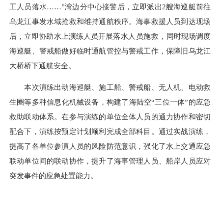
工人员落水……”湾边
分中心
接警后，立即派出2艘海巡艇前往
乌龙江事发水域抢救和维持通航
秩序
。海事救援人员到达现场
后，立即协助水上演练人员开展
落水人员施救
，同时现场调度
海巡艇、警戒船做好临时通航管控与警戒工作，保障旧乌龙江
大桥桥下通航安全。
本次演练
出动
海巡艇、施工船、警戒船、无人机、电动救
生圈等
多种信息化
机械设备，构建了海陆空“三位一体”的应急
救助联动体系。在参
与演练的
单位全体人员的通力协作和密切
配合下，演练按预定计划顺利完成全部科目。通过实战演练，
提高了各单位参演人员的风险防范意识，强化了水上交通应急
联动单位间的联动协作，提升了海事管理人员、船岸人员应对
突发事件的应急处置能力
。