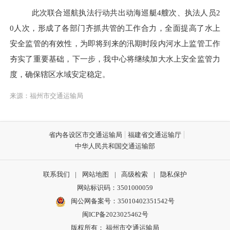
此次联合巡航执法行动共出动海巡艇
4
艘次、执法人员
2
0
人次，
形成了各部门齐抓共管的工作合力，全面提高了水上
安全监管的有效性，
为即将到来的汛期时段内河水上监管工作
夯实了重要基础
，
下一步，我中心将继续加大
水上
安全监管力
度，确保辖区水域安定稳定
。
来源：福州市交通运输局
省内各设区市交通运输局
福建省交通运输厅
中华人民共和国交通运输部
联系我们
|
网站地图
|
高级检索
|
隐私保护
网站标识码：3501000059
闽公网备案号：35010402351542号
闽ICP备2023025462号
版权所有： 福州市交通运输局