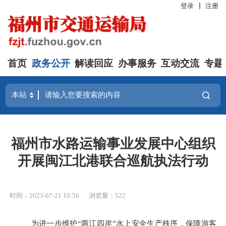
登录
注册
首页
政务公开
解读回应
办事服务
互动交流
专题
福州市水路运输事业发展中心组织
开展闽江北港联合巡航执法行动
时间：2023-07-21 10:56
浏览量：522
为
进一步维护
“两江四岸”
水上安全生产秩序
，
保障游客