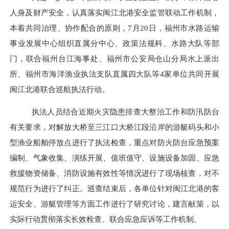
人身及财产安全
，
认真落实闽江北港安全监管联动工作机制
，
本着共同治理、
协作
配合的原则，
7
月
20
日，福州市水路运输
事业发展中心组织
直属
分中心、
政策法规科
、水路大队等部
门，联合福州台江海事处、福州市公安局仓山分局水上派出
所、
福州市海洋渔业执法支队直属四大队
等
4家单位共同
开展
闽江北港联合巡航执法行动
。
执法人员结合近期火灾隐患排查大整治工作和防汛防台
有关要求，对解放大桥至三江口大桥江段沿岸的游艇码头和小
型渔业船舶停放点进行了执法检查，重点对防火防台应急预案
编制、气象收集、演练开展、值班值守、设施设备加固、应急
救援物资储备、消防设施有效性等情况进行了现场核查，对不
规范行为进行了纠正。巡查结束后，
各单位针对闽江北港的客
运安全、游艇管理等方面工作进行了研究讨论，建言献策，
以
实际行动贯彻落实长效检查、联合应急应诉等工作机制。