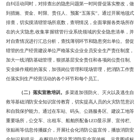
自纠活动同时，对排查出的隐患问题第一时间督促落实整改，做
到措施、资金、时限、责任人、预案
“五落实”。通过开展地毯式
排查，切实摸清辖管场所底数，查明情况，全面掌握各类场所存
在的火灾隐患,收集掌握辖管行业系统领域的安全隐患清单，并
对自查情况进行汇总分析，查找薄弱环节和隐患突出单位。督促
辖管的生产经营建设单位严格落实企业全员安全生产责任制度，
加大一线消防基础管理，狠抓基层安全责任和各项岗位责任制、
安全操作规程的落实，加强岗位管理和现场管理，把消防工作责
任落实到生产经营活动的各个环节和每个员工。
（二）落实宣教培训。
多渠道加强防火、灭火以及逃生自
救等基础消防安全知识宣传教育，切实提高人员的火灾防范意识
和自我保护能力。通过在车站、码头、公路服务区、建设工地等
重要场所，公交车、出租车、船舶所配备
LED显示屏、宣传栏、
张贴画等信息传播媒介，开展社会化消防公益宣传，播放消防安
全知识和提示，在醒目位置设置消防安全宣传板、示意图或标