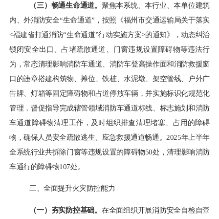
（三）畅通生命通道。
聚焦本系统、本行业、本单位建筑
内、外消防安全
“生命通道”，按照《福州市交通运输局关于落实
<福建省打通消防“生命通道”行动实施方案>的通知》，动态纠治
锁闭安全出口、占堵疏散通道、门窗违规设置障碍物等违法行
为，常态清理影响消防车通道、消防车登高操作面和消防救援窗
口的违章搭建构筑物、摊位、铁桩、水泥墩、架空管线、户外广
告牌、灯箱等固定障碍物和占道停放车辆，并实施标识化规范化
管理，督促指导完成辖管领域消防车通道标线、标志施划和消防
车通道障碍物清理工作，及时组织排查清理堵塞、占用的障碍
物，确保人员安全疏散逃生、应急救援通道畅通。2025年上半年
全系统行业共拆除门窗等违规设置的障碍物50处，清理影响消防
车通行的障碍物107处。
三、全面提升火灾防控能力
（一）夯实防控基础。
在全面组织开展消防安全自检自查