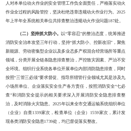
人对本单位动火作业的安全管理工作负全面责任，严格落实动火
作业全过程的风险管控，坚决杜绝违章违规动火作业行为。
2025
年上半年全系统相关单位共排查整治违规动火作业问题187处。
（二）坚持抓大防小。
以
“零容忍”的整治态度，统筹推进
消防安全治本攻坚三年行动，坚持“抓大防小、控新改旧”，聚焦
新能源、劳动密集型企业以及多业态多产权混合经营场所等重点
领域，分类开展全链条隐患排查整治，严控致灾因素、严治不安
全环境。组织行业系统各单位开展单位内部消防隐患排查，同时
按照“三管三必须”要求督促、指导所辖管行业领域尤其是涉及九
小场所单位、企业落实安全生产各方责任，按照消防安全“七必
查”和消防安全提示的相关要求深入开展消防安全隐患排查整
治，及时消除火灾隐患。2025年以来全市交通运输系统组织单位
（企业）自查1339家次，检查单位（企业）1559家次，累计发
现各类消防安全隐患1739处，均已督促落实整改。