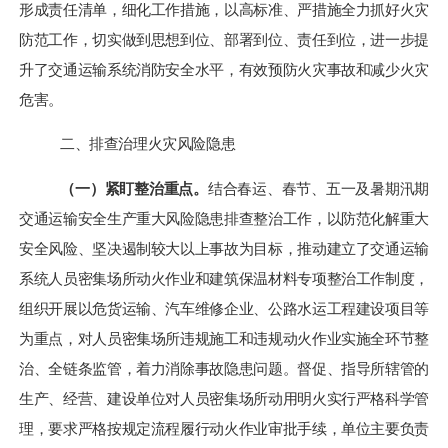
形成责任清单，细化工作措施，以高标准、严措施全力抓好火灾
防范工作，切实做到思想到位、部署到位、责任到位，进一步提
升了交通运输系统消防安全水平，有效预防火灾事故和减少火灾
危害。
二、排查治理火灾风险隐患
（一）
紧盯整治重点。
结合春运、春节、五一及暑期汛期
交通运输安全生产重大风险隐患排查整治
工作
，以防范化解重大
安全风险、坚决遏制较大以上事故为目标，推动建立
了
交通运输
系统人员密集场所动火作业和建筑保温材料专项整治工作制度，
组织开展以危货运输、汽车维修企业、公路水运工程建设项目等
为重点，对人员密集场所违规施工和违规动火作业实施全环节整
治、全链条监管，着力消除事故隐患问题。督促、指导所辖管的
生产、经营、建设单位对人员密集场所动用明火实行严格科学管
理，要求严格按规定流程履行动火作业审批手续，单位主要负责