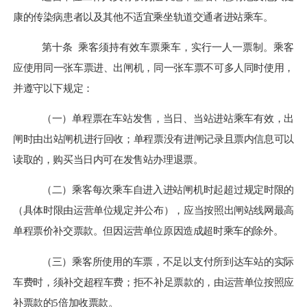
康的传染病患者以及其他不适宜乘坐轨道交通者进站乘车。
第十条
乘客须持有效车票乘车，实行一人一票制。乘客
应使用同一张车票进、出闸机，同一张车票不可多人同时使用，
并遵守以下规定：
（一）单程票在车站发售，当日、当站进站乘车有效，出
闸时由出站闸机进行回收；单程票没有进闸记录且票内信息可以
读取的，购买当日内可在发售站办理退票。
（二）乘客每次乘车
自
进
入
进站
闸
机
时起超过规定时限的
（具体时限由运营单位规定并公布），应当按照
出闸站线网最高
单程票价补交票款。但因运营单位原因造成超时乘车的除外。
（三）乘客所使用的车票，不足以支付所到达车站的实际
车费时，须补交超程车费；拒不补足票款的，由运营单位按照应
补票款的
5倍加收票款。