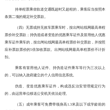
持单程票乘坐轨道交通既超时又超程的，乘客应当按照本
条第二项的规定补交票款。
（
四
）
无票或持无效车票乘车时，按出闸站线网最高单程
票价补交票款；持伪造或者变造的优惠乘车证件及冒用他人优惠
乘车证件乘车的，按出闸站线网最高单程票价
补交
票款，并按照
应补票款票价
的
5倍加收票款。
出闸站线网最高单程票价
不计折
扣。
乘客有冒用他人证件、持伪造证件乘车等行为三次以上
的，可以纳入政府建立的个人信用信息系统。
伪造、变造优惠乘车
证
件，构成违反治安管理规定行为
的，由运营单位移送公安机关依法处理。
（五）
成年乘客可
免费
带领身高
1.3米及以下或学龄
前的