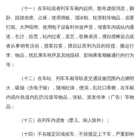
（十一）在车站或者列车车厢内起哄、散布虚假消息，躺
卧、踩踏坐席
、
占座
，使用滑板、溜冰鞋、轮滑鞋等物品，追逐
打闹、大声喧哗
、
使用电子设备时外放声音
，堵塞车内或站内通
道，乞讨，拾荒，站内过夜，卖艺，歌舞表演，擅自摆摊设点或
者从事销售活动，揽客拉客，擅自以营利为目的招揽、搬运行
李、物品，扰乱乘车秩序及其他阻碍、影响乘客顺畅通行的行为
等；
（十二）在车站、列车车厢等轨道交通设施范围内点燃明
火，吸烟
（
含电子烟
）
，随地吐痰，便溺，乱吐口香糖，在车厢
内或向轨道内乱扔垃圾等物品，张贴、派发传单（广告）等物
品；
（十三）
在列车内进食（婴儿、病人除外）
；
（十四）不在规定区域候车、不按规定上下车，严重影响