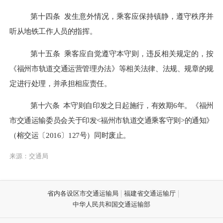
第十四条
发生意外情况，乘客应保持镇静，遵守秩序并
听从地铁工作人员的指挥。
第十五条
乘客应自觉遵守本守则，违反相关规定的，按
《福州市轨道交通运营管理办法》等相关法律、法规、规章的规
定进行处理，并承担相应责任。
第十六条
本守则自
印发之日
起施
行
，有效期
6
年
。
《福州
市交通运输委员会关于印发
<
福州市轨道交通乘客守则
>
的通知
》
（榕交运
〔
2016
〕
127号
）同时废止。
来源：交通局
省内各设区市交通运输局
福建省交通运输厅
中华人民共和国交通运输部