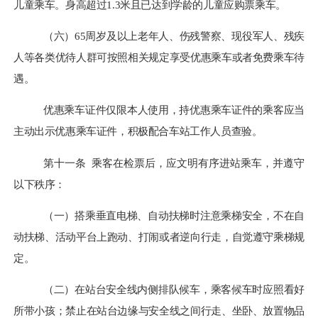
儿童乘车。身高超过
1.3米
且
已达到学龄的儿童应购票乘车。
（六）
65周岁及以上老年人
、
伤残警察、现役军人、残疾
人
等各类优待人群可按照相关规定享受优惠乘车或者免费乘车待
遇。
优惠乘车证件仅限本人使用，持优惠乘车证件的乘客应当
主动出示优惠乘车证件，积极配合车站工作人员查验。
第十一条
乘客在检票后，应文明有序进站乘车，并遵守
以下秩序：
（一）搭乘垂直电梯、自动扶梯时注意乘梯安全，不在自
动扶梯、活动平台上跑动、打闹或者逆向行走，自觉遵守乘梯规
定。
（二）在站台安全线内侧排队候车，乘客候车时应照看好
所带小孩；禁止在站台边缘与安全线之间行走、坐卧、放置物品