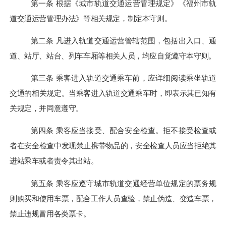
第一条
根据
《城市轨道交通运营管理规定》
《福州市轨
道交通运营管理办法》
等
相关规定，制定本守则。
第
二
条
凡进入轨道交通运营管辖范围，包括出入口、通
道、站厅、站台、列车车厢等相关人员，均应自觉遵守本守则。
第
三
条
乘客进入轨道交通乘车前，
应详细阅读乘坐轨道
交通的相关规定。
当乘客进入轨道交通乘车时
，即表示
其已知有
关规定，并同意遵守。
第四条
乘客应当接受、配合安全检查。拒不接受检查或
者在安全检查中发现禁止携带物品的，安全检查人员应当拒绝其
进站乘车或者责令其出站。
第五条
乘客应遵守城市轨道交通经营单位规定的票务规
则购买和使用车票，配合工作人员查验，禁止伪造、变造车票
，
禁止违规冒用各类票卡。