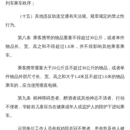
列车乘车秩序；
（十五）其他违反
轨道交通有关法规、规章规定
的禁止性
行为。
第八条
乘客携带的物品重量不得超过
30公斤，或者单件
物品长、宽、高之和不得超过1.6米，并不得影响其他乘客乘
车。
乘客携带重量大于
20公斤且不超过30公斤的物品，或者单
件物品外部尺寸长、宽、高之和大于1.4米且不超过1.6米的物品
乘车
的，
应当使用垂直电梯。
第九条
精神障碍患者、醉酒者或其他神志不清者、行动
不便者、学龄前儿童应当在健康成年人或监护人的陪护下进站乘
车。
运营单位工作人员有权劝阻衣冠不整者、患有危及他人健