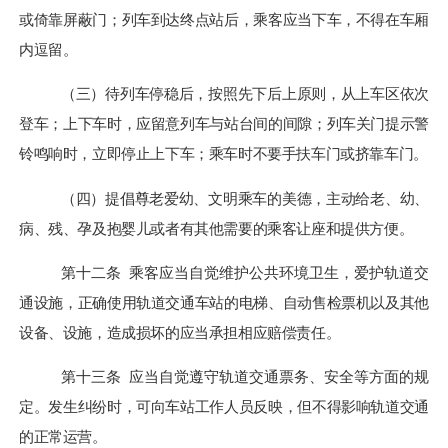
或倚靠屏蔽门；列车到达终点站后，乘客应当下车，不得在车厢
内逗留。
（三）待列车停稳后，按照先下后上原则，从上车区依次
登车；上下车时，应留意列车与站台间的间隙；列车关门提示警
铃鸣响时，立即停止上下车；乘车时不要手扶车门或挤靠车门。
（四）提倡尊老爱幼、文明乘车的美德，主动给老、幼、
病、残、孕及抱婴儿或者有其
他
需要的乘客让座和提供方便。
第十二条
乘客应当自觉维护公共环境卫生，爱护轨道交
通设施，正确使用轨道交通车站的电梯、自动售检票机以及其他
设备、设施，造成损坏的应当承担相应赔偿责任。
第十三条
应
当自觉遵守轨道交通票务、安全等方面的规
定。发生纠纷时，可向车站工作人员反映，但不得影响轨道交通
的正常运营。