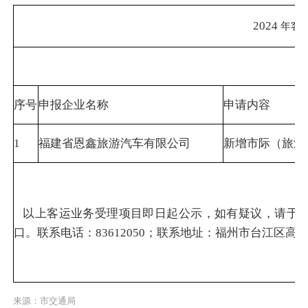
2024
年客
序号
申报企业名称
申请内容
1
福建省恩鑫旅游汽车有限公司
新增市际（旅游
以上客运业务受理项目即日起公示，如有疑议，请于公
口。联系电话：83612050；联系地址：福州市台江区高
来源：市交通局